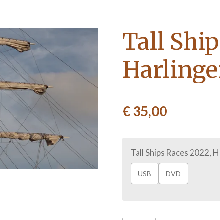
Tall Shi
Harling
€ 35,00
Tall Ships Races 2022, H
USB
DVD