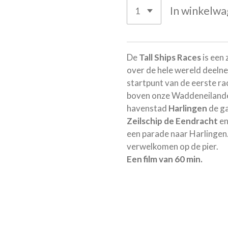
In winkelw
De
Tall Ships Races
is een
over de hele wereld deelne
startpunt van de eerste rac
boven onze Waddeneilanden.
havenstad
Harlingen
de ga
Zeilschip de Eendracht
en
een parade naar Harlinge
verwelkomen op de pier.
Een film van 60 min.