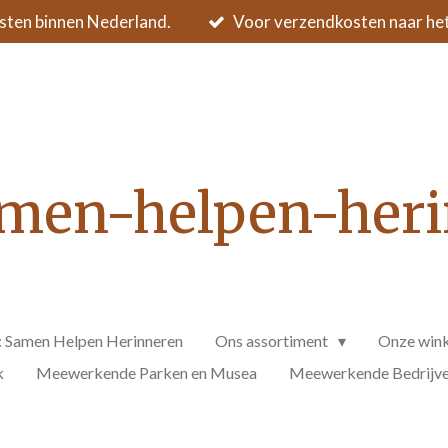
sten binnen Nederland.
Voor verzendkosten naar het 
men-helpen-her
: Samen Helpen Herinneren
Ons assortiment
Onze wink
k
Meewerkende Parken en Musea
Meewerkende Bedrijven