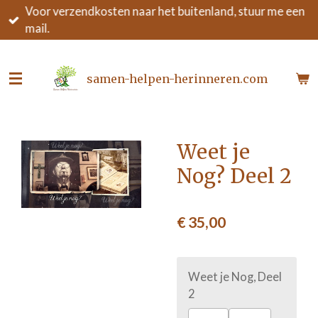
Voor verzendkosten naar het buitenland, stuur me een
Ga
mail.
direct
naar
de
samen-helpen-herinneren.com
hoofdinhoud
Weet je
Nog? Deel 2
€ 35,00
Weet je Nog, Deel
2