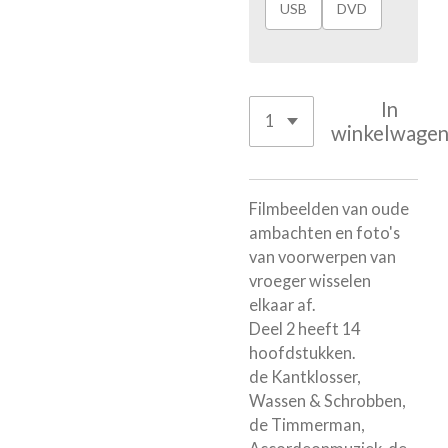
USB
DVD
In
winkelwage
Filmbeelden van oude
ambachten en foto's
van voorwerpen van
vroeger wisselen
elkaar af.
Deel 2 heeft 14
hoofdstukken.
de Kantklosser,
Wassen & Schrobben,
de Timmerman,